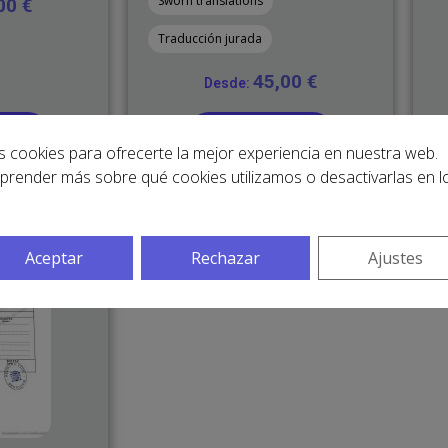
Sworn translations
,00
€
Traducción jurada
45,00
€
Desde:
hora
Traducir ahora
s cookies para ofrecerte la mejor experiencia en nuestra web.
prender más sobre qué cookies utilizamos o desactivarlas en l
Aceptar
Rechazar
Ajustes