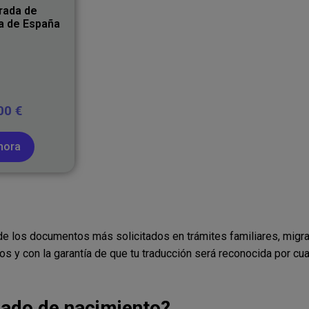
rada de
da de España
,00
€
hora
e los documentos más solicitados en trámites familiares, migr
s y con la garantía de que tu traducción será reconocida por cua
icado de nacimiento?