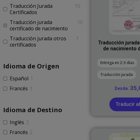
Traducción Jurada
10
Certificados
Traducción jurada
10
certificado de nacimiento
Traducción jurada otros
1
Traducción jurada
certificados
de nacimiento d
Entrega en 2-3 días
Idioma de Origen
Traducción jurada
Español
1
35
Francés
1
Desde:
Traducir a
Idioma de Destino
Inglés
2
Francés
2