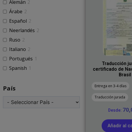
Alemán
2
Árabe
2
Español
2
Neerlandés
2
Ruso
2
Italiano
2
Portugués
1
Traducción ju
Spanish
1
certificado de Na
Brasil
Entrega en 3-4 días
País
Traducción jurada
70
Desde:
Añadir al ca