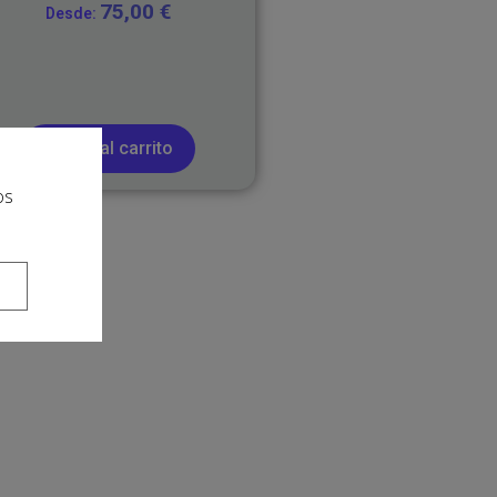
75,00
€
Desde:
Añadir al carrito
os