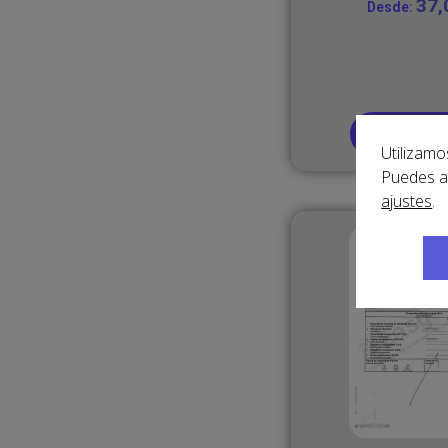
37
Desde:
Traducir a
Utilizamo
Puedes a
ajustes
.