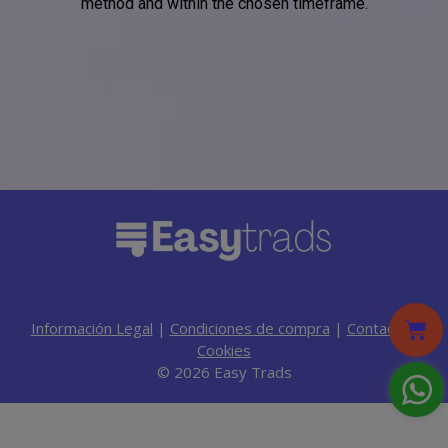
method and within the chosen timeframe.
Información Legal
|
Condiciones de compra
|
Contacto
|
Cookies
© 2026 Easy Trads