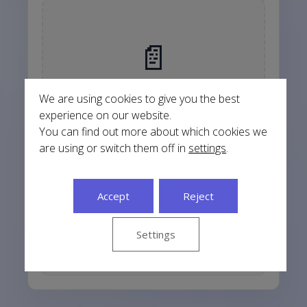
📄
We are using cookies to give you the best
Arrastra archivos aquí o haz clic
experience on our website.
para subir
You can find out more about which cookies we
are using or switch them off in
settings
.
Solicitar copia física impresa (envío
Accept
Reject
a Península)
+0,00 €
Settings
Recibe la traducción oficial en papel en tu
dirección postal (sólo España y Portugal
Península).